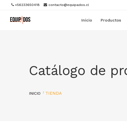
+56233650418
contacto@equipados.cl
Inicio
Productos
Catálogo de p
TIENDA
INICIO