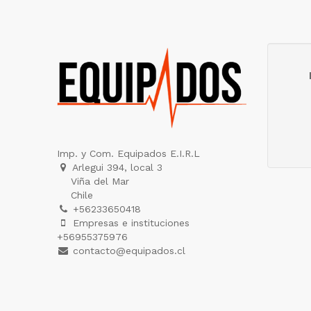
Imp. y Com. Equipados E.I.R.L
Arlegui 394, local 3
Viña del Mar
Chile
+56233650418
Empresas e instituciones
+56955375976
contacto@equipados.cl