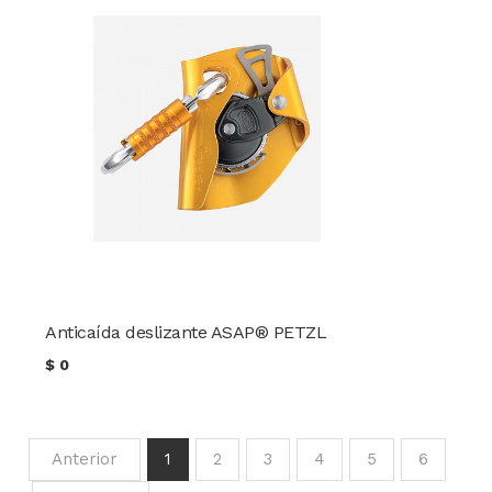
Anticaída deslizante ASAP® PETZL
$
0
Anterior
1
2
3
4
5
6