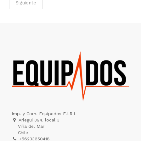
Siguiente
Imp. y Com. Equipados E.I.R.L
Arlegui 394, local 3
Viña del Mar
Chile
+56233650418