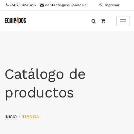
+56233650418
contacto@equipados.cl
Ingresar
Menú
de
Naveg
Catálogo de
productos
TIENDA
INICIO