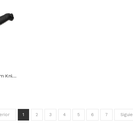
Cuchillo BÖKER Magnum Knigvar Sar
erior
1
2
3
4
5
6
7
Sigui