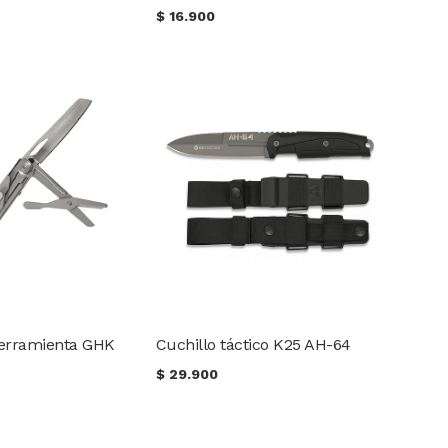
$
16.900
herramienta GHK
Cuchillo táctico K25 AH-64
$
29.900