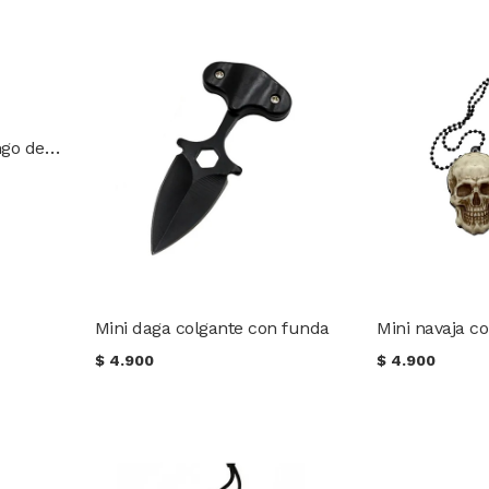
Cuchillo bushcraft mango de madera
Mini daga colgante con funda
$
4.900
$
4.900