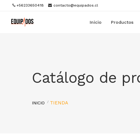
+56233650418
contacto@equipados.cl
Inicio
Productos
Catálogo de p
TIENDA
INICIO