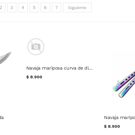
2
3
4
5
6
7
Siguiente
Navaja mariposa curva de diseño
$
8.900
da
$
8.900