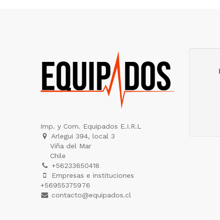
Imp. y Com. Equipados E.I.R.L
Arlegui 394, local 3
Viña del Mar
Chile
+56233650418
Empresas e instituciones
+56955375976
contacto@equipados.cl