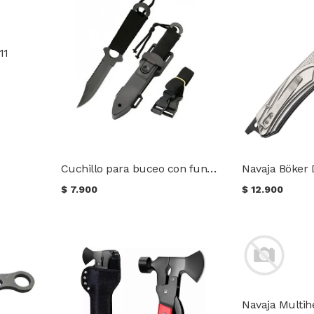
11
Cuchillo para buceo con funda de piernera
Navaja Böker
$
7.900
$
12.900