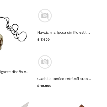
Navaja mariposa sin filo estilo de peine
$
7.900
Mini navaja colgante diseño calavera
Cuchillo táctico retráctil automático color negro
$
19.900