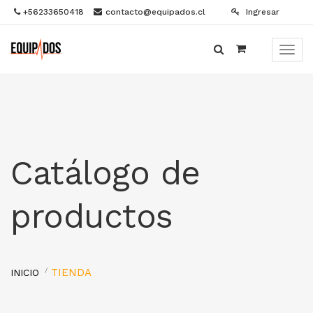
+56233650418
contacto@equipados.cl
Ingresar
Menú
de
Naveg
Catálogo de
productos
TIENDA
INICIO