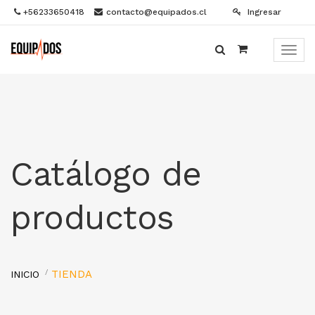
+56233650418
contacto@equipados.cl
Ingresar
Menú
de
Naveg
Catálogo de
productos
TIENDA
INICIO