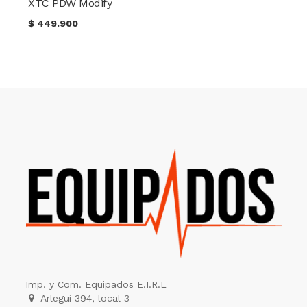
XTC PDW Modify
$
449.900
Imp. y Com. Equipados E.I.R.L
Arlegui 394, local 3