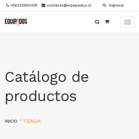
+56233650418
contacto@equipados.cl
Ingresar
Menú
de
Naveg
Catálogo de
productos
TIENDA
INICIO