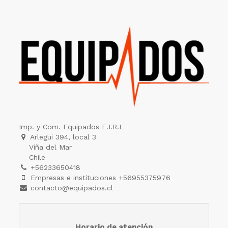
Imp. y Com. Equipados E.I.R.L
Arlegui 394, local 3
Viña del Mar
Chile
+56233650418
Empresas e instituciones +56955375976
contacto@equipados.cl
Horario de atención