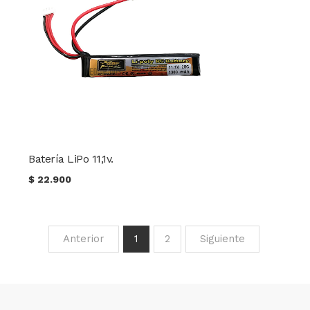
Batería LiPo 11,1v.
$
22.900
Anterior
1
2
Siguiente