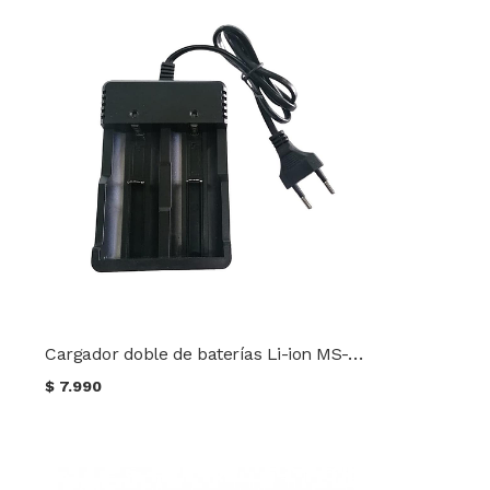
Cargador doble de baterías Li-ion MS-282A 2000 mA 18650 / 26650 / 14500 / 18500 / 16340
$
7.990