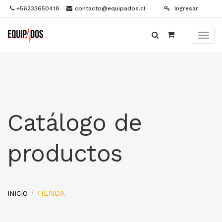
+56233650418
contacto@equipados.cl
Ingresar
Menú
de
Naveg
Catálogo de
productos
TIENDA
INICIO