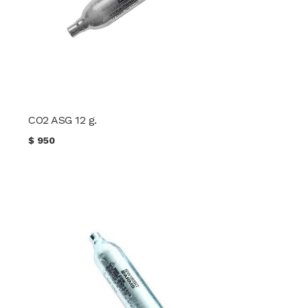
CO2 ASG 12 g.
$
950