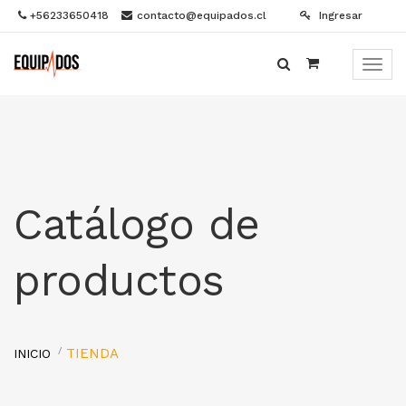
+56233650418
contacto@equipados.cl
Ingresar
Menú
de
Naveg
Catálogo de
productos
TIENDA
INICIO