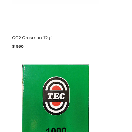
CO2 Crosman 12 g.
$
950