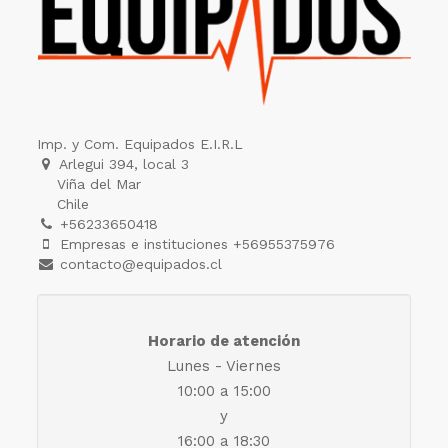
Imp. y Com. Equipados E.I.R.L
Arlegui 394, local 3
Viña del Mar
Chile
+56233650418
Empresas e instituciones +56955375976
contacto@equipados.cl
Horario de atención
Lunes - Viernes
10:00 a 15:00
y
16:00 a 18:30