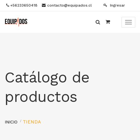
+56233650418
contacto@equipados.cl
Ingresar
Menú
de
Naveg
Catálogo de
productos
TIENDA
INICIO