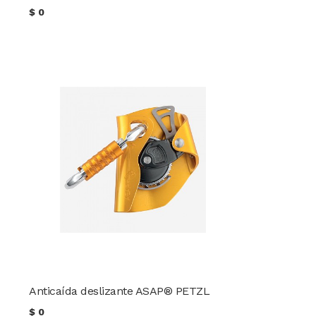
$
0
Anticaída deslizante ASAP® PETZL
$
0