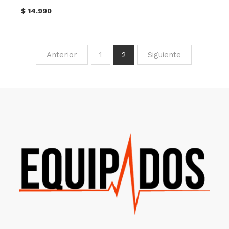
$
14.990
Anterior
1
2
Siguiente