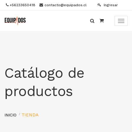
+56233650418
contacto@equipados.cl
Ingresar
Menú
de
Naveg
Catálogo de
productos
TIENDA
INICIO