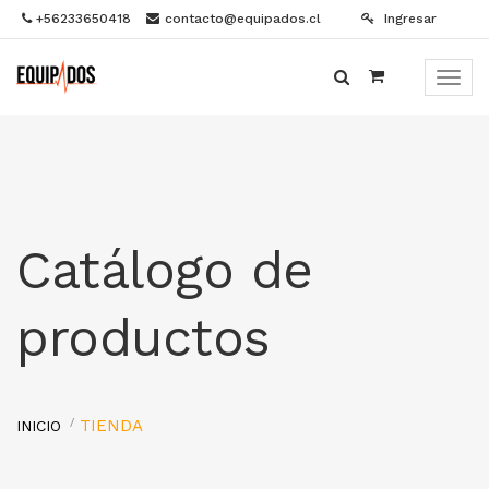
+56233650418
contacto@equipados.cl
Ingresar
Menú
de
Naveg
Catálogo de
productos
TIENDA
INICIO