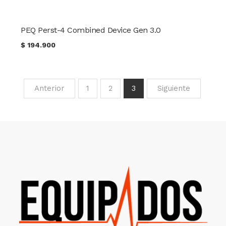
PEQ Perst-4 Combined Device Gen 3.0
$
194.900
Anterior
1
2
3
Siguiente