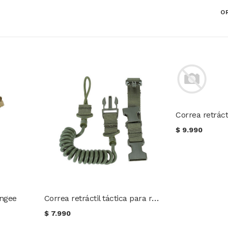
O
$
9.990
Correa retráctil táctica para retención de pistola
ungee
$
7.990