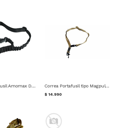
Correa porta fusil Amomax De una punta con gancho Mash AM-SS03
Correa Portafusil tipo Magpul MS2 2 puntas
$
14.990