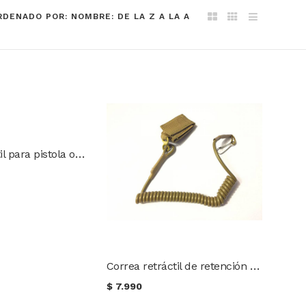
RDENADO POR: NOMBRE: DE LA Z A LA A
Correa retráctil para pistola o accesorios
Correa retráctil de retención para pistola
$
7.990