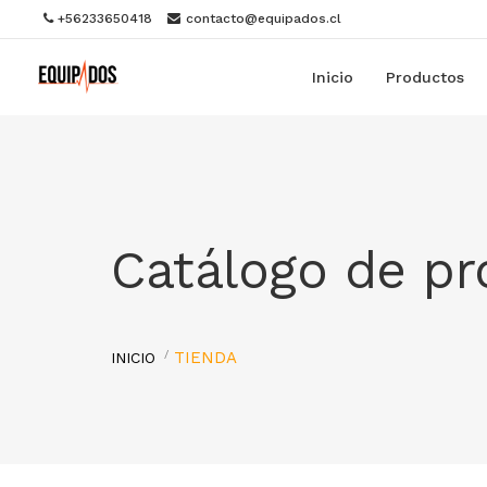
+56233650418
contacto@equipados.cl
Inicio
Productos
Catálogo de p
TIENDA
INICIO