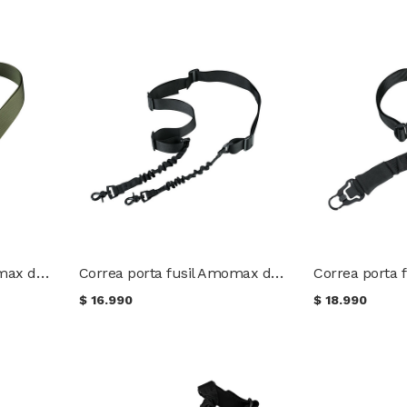
Correa porta fusil Amomax de una punta con gancho redondo AM-SS010G
Correa porta fusil Amomax de dos puntas con gancho redondo AM-DS02
$
16.990
$
18.990