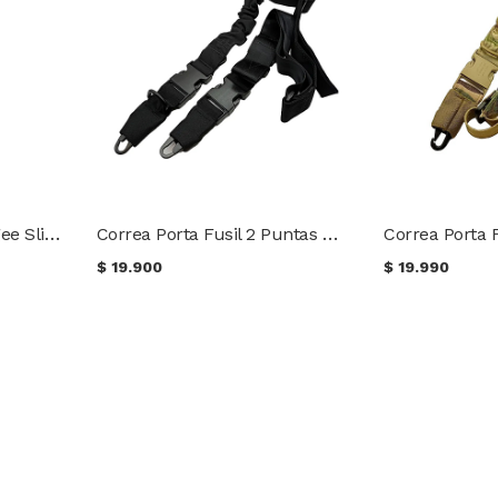
Correa Porta Fusil Bungee Sling 5488 5ive Star Gear
Correa Porta Fusil 2 Puntas Negro Safeguard Armour
$
19.900
$
19.990