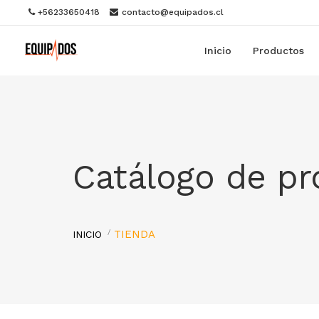
+56233650418
contacto@equipados.cl
Inicio
Productos
Catálogo de p
TIENDA
INICIO