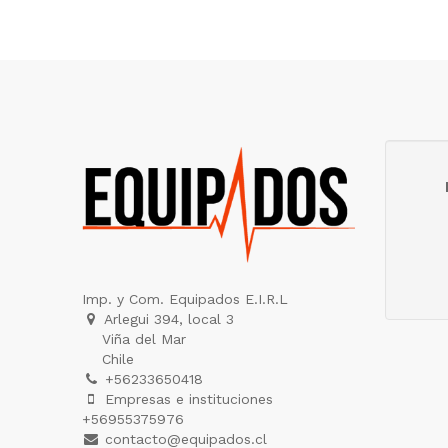
Imp. y Com. Equipados E.I.R.L
Arlegui 394, local 3
Viña del Mar
Chile
+56233650418
Empresas e instituciones
+56955375976
contacto@equipados.cl