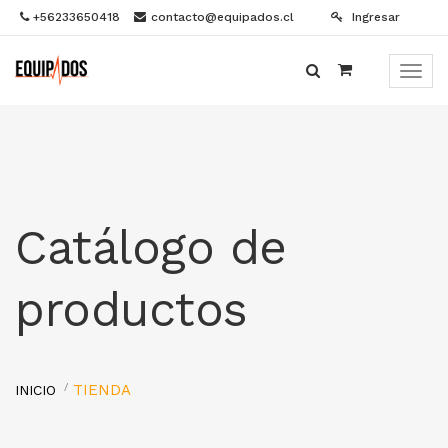
+56233650418
contacto@equipados.cl
Ingresar
Menú
de
Naveg
Catálogo de
productos
TIENDA
INICIO