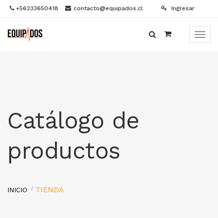
+56233650418
contacto@equipados.cl
Ingresar
Menú
de
Naveg
Catálogo de
productos
TIENDA
INICIO