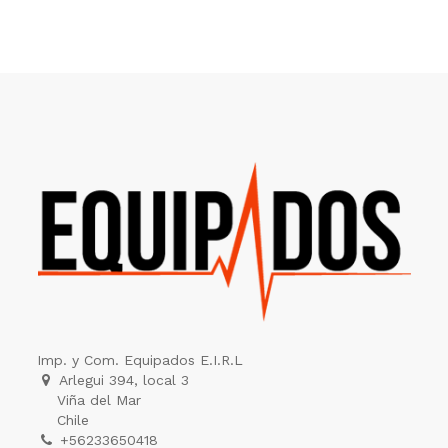
Imp. y Com. Equipados E.I.R.L
Arlegui 394, local 3
Viña del Mar
Chile
+56233650418