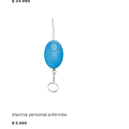
$
24.990
Alarma personal antirrobo
$
5.900