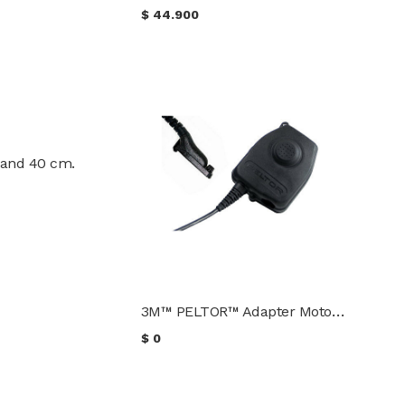
$
44.900
band 40 cm.
3M™ PELTOR™ Adapter Motorola TRBO XPR APX
$
0