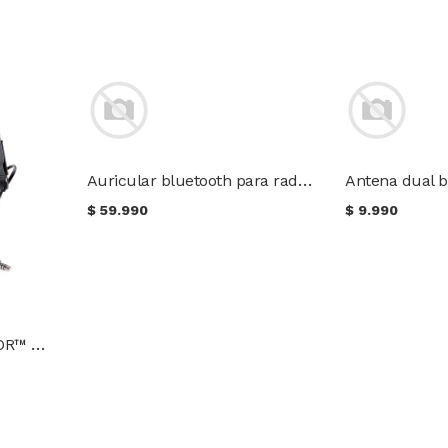
Auricular bluetooth para radio Baofeng / Keenwood
Antena dual 
$
59.990
$
9.990
Auriculares 3M™ PELTOR™ Comtac™ MT17H682BB-49