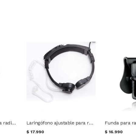
Laringófono simple para radio Baofeng / Keenwood
Laringófono ajustable para radio Baofeng / Keenwood
$
17.990
$
16.990