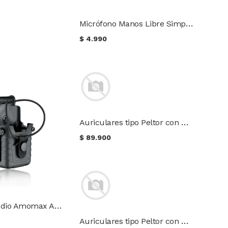
Micrófono Manos Libre Simple Ptt para radios Baofeng Wouxun Kenwood
$
4.990
Auriculares tipo Peltor con micrófono + PTT (reducción de ruido y amplificación electrónica)
$
89.900
Funda para radio Amomax AM-RH
Auriculares tipo Peltor con micrófono (pasivos)