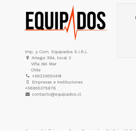
Imp. y Com. Equipados E.I.R.L
Arlegui 394, local 3
Viña del Mar
Chile
+56233650418
Empresas e instituciones
+56955375976
contacto@equipados.cl
Copyright ©
Imp. y Com. Equipados E.I.R.L
. All R