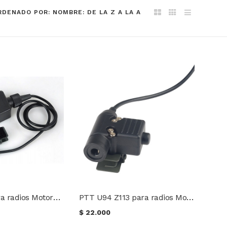
RDENADO POR: NOMBRE: DE LA Z A LA A
PTT Z-Tac para radios Motorola 1 pin
PTT U94 Z113 para radios Motorola 1 Pin
$
22.000