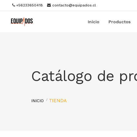
+56233650418
contacto@equipados.cl
Inicio
Productos
Catálogo de p
TIENDA
INICIO