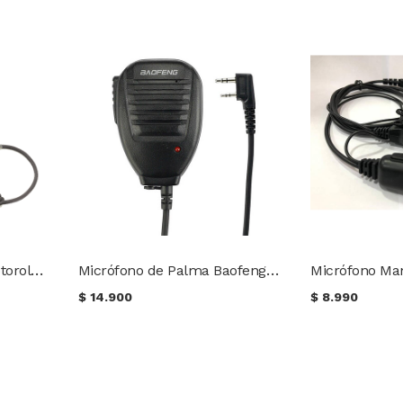
Micrófono de Palma Motorola HMN1090C
Micrófono de Palma Baofeng / Keenwood
$
14.900
$
8.990