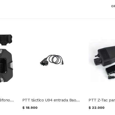
O
Soporte táctico para teléfono celular
PTT táctico U94 entrada Baofeng/Keenwood
$
18.900
$
22.000