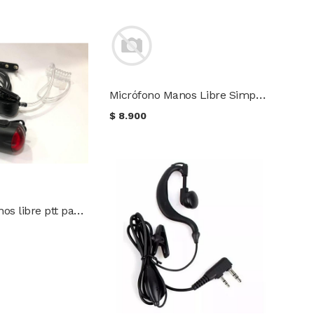
Micrófono Manos Libre Simple Ptt para radios Motorola
$
8.900
Micrófono Manos libre ptt para radios Wouxun Baofeng Kenwood