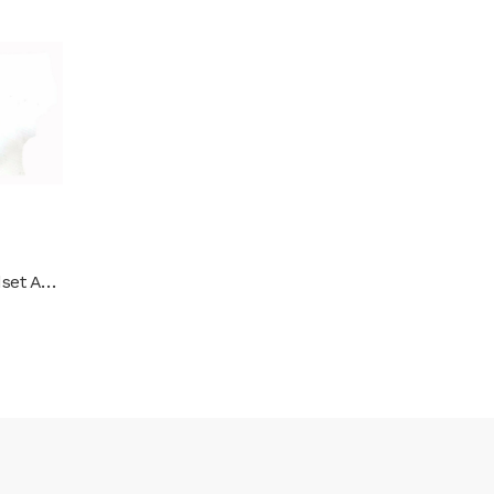
3M Peltor Comtac Headset ARC (mbitr prc-148 prc-152 TEA TCI TRI TCA PTT radio