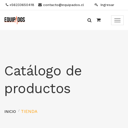
+56233650418
contacto@equipados.cl
Ingresar
Menú
de
Naveg
Catálogo de
productos
TIENDA
INICIO