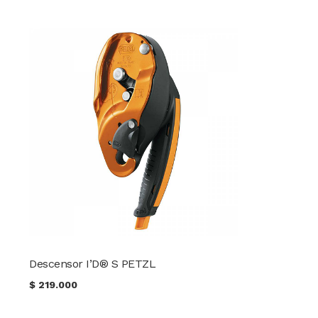
Descensor I’D® S PETZL
$
219.000