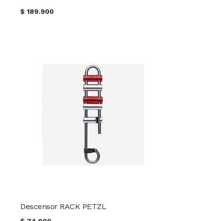
$
189.900
Descensor RACK PETZL
$
74.900