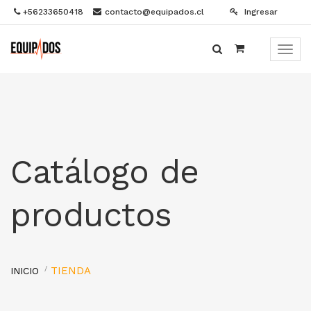
+56233650418
contacto@equipados.cl
Ingresar
Menú
de
Naveg
Catálogo de
productos
TIENDA
INICIO