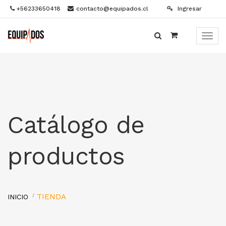
+56233650418
contacto@equipados.cl
Ingresar
Menú
de
Naveg
Catálogo de
productos
TIENDA
INICIO