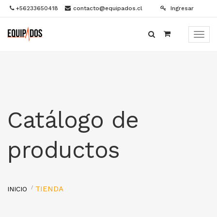
+56233650418
contacto@equipados.cl
Ingresar
Menú
de
Naveg
Catálogo de
productos
TIENDA
INICIO