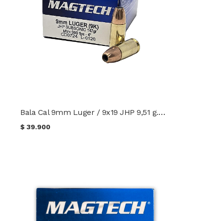
Bala Cal 9mm Luger / 9x19 JHP 9,51 g. (147 gr.) Magtech
$
39.900