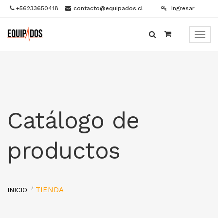
+56233650418
contacto@equipados.cl
Ingresar
Menú
de
Naveg
Catálogo de
productos
TIENDA
INICIO