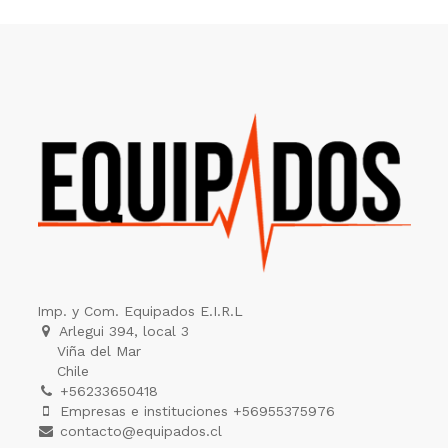
Imp. y Com. Equipados E.I.R.L
Arlegui 394, local 3
Viña del Mar
Chile
+56233650418
Empresas e instituciones +56955375976
contacto@equipados.cl