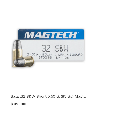
Bala .32 S&W Short 5,50 g. (85 gr.) Magtech
$
39.900