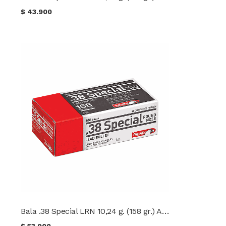
$
43.900
Bala .38 Special LRN 10,24 g. (158 gr.) Aguila
$
53.900