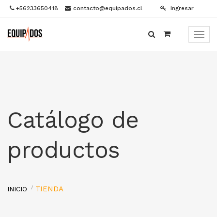
+56233650418
contacto@equipados.cl
Ingresar
Menú
de
Naveg
Catálogo de
productos
TIENDA
INICIO