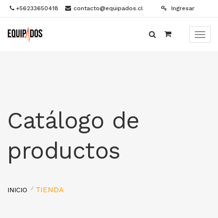
+56233650418
contacto@equipados.cl
Ingresar
Menú
de
Naveg
Catálogo de
productos
TIENDA
INICIO