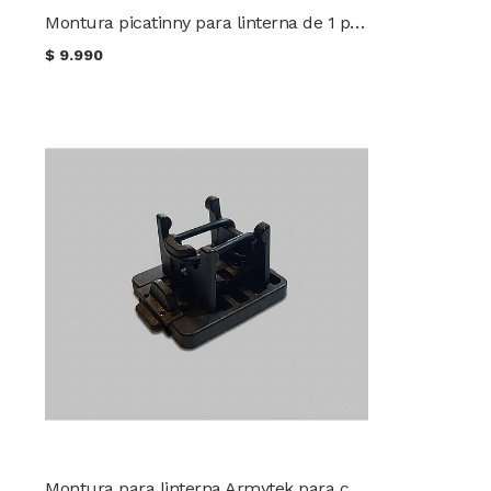
Montura picatinny para linterna de 1 pulgada
$
9.990
Montura para linterna Armytek para casco táctico AHM-05