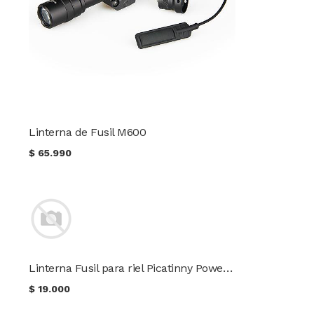
Linterna de Fusil M600
$
65.990
Linterna Fusil para riel Picatinny Power Style BL-Q90
$
19.000