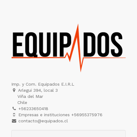
Imp. y Com. Equipados E.I.R.L
Arlegui 394, local 3
Viña del Mar
Chile
+56233650418
Empresas e instituciones +56955375976
contacto@equipados.cl