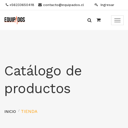
+56233650418
contacto@equipados.cl
Ingresar
Menú
de
Naveg
Catálogo de
productos
TIENDA
INICIO