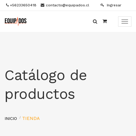
+56233650418
contacto@equipados.cl
Ingresar
Menú
de
Naveg
Catálogo de
productos
TIENDA
INICIO