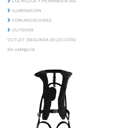
CUCHILLOS Y HERRAMIENTAS
ILUMINACIÓN
COMUNICACIONES
OUTDOOR
OUTLET (SEGUNDA SELECCIÓN)
Sin categoría