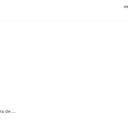
O
Manta Apagafuegos Fibra de Vidrio