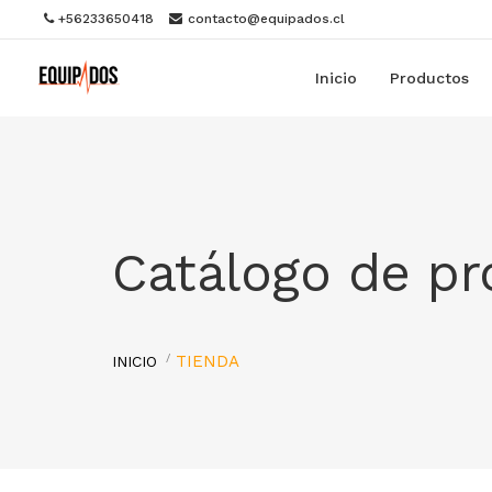
+56233650418
contacto@equipados.cl
Inicio
Productos
Catálogo de p
TIENDA
INICIO