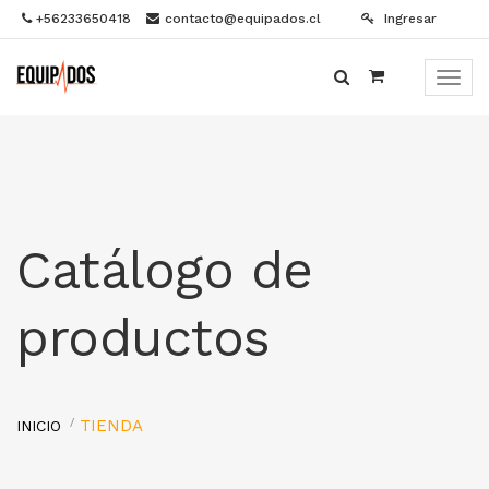
+56233650418
contacto@equipados.cl
Ingresar
Menú
de
Naveg
Catálogo de
productos
TIENDA
INICIO