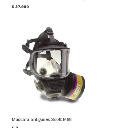
$
37.990
Máscara antigases Scott M98
$
0