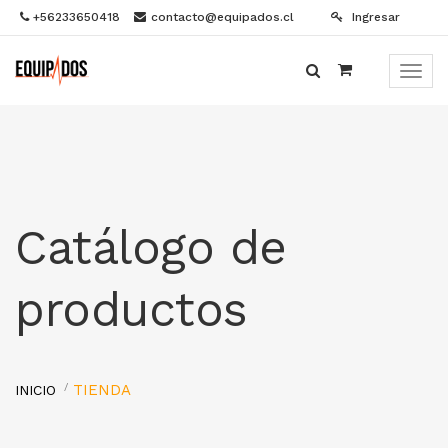
+56233650418
contacto@equipados.cl
Ingresar
Menú
de
Naveg
Catálogo de
productos
TIENDA
INICIO