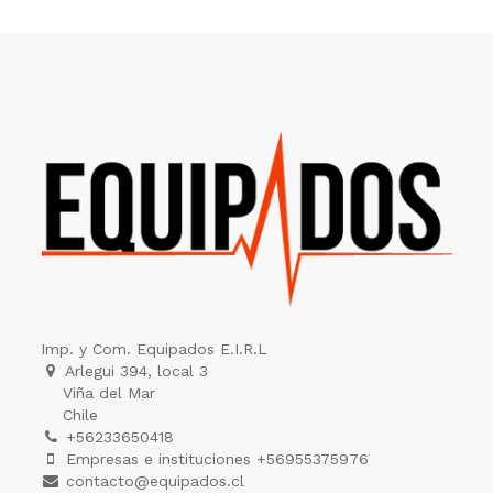
Imp. y Com. Equipados E.I.R.L
Arlegui 394, local 3
Viña del Mar
Chile
+56233650418
Empresas e instituciones +56955375976
contacto@equipados.cl