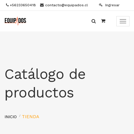
+56233650418
contacto@equipados.cl
Ingresar
Menú
de
Naveg
Catálogo de
productos
TIENDA
INICIO