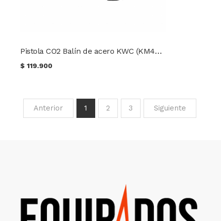
Pistola CO2 Balín de acero KWC (KM46) Mod. TAURUS PT 24 ver. slide metálico
$
119.900
Anterior
1
2
3
Siguiente