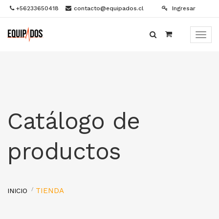
+56233650418
contacto@equipados.cl
Ingresar
Menú
de
Naveg
Catálogo de
productos
TIENDA
INICIO