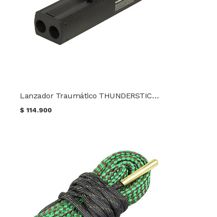
Lanzador Traumático THUNDERSTICK A-Plus TS68 CO2 Balín de goma Cal. 68 + 10 BB's + 10 CO2
$
114.900