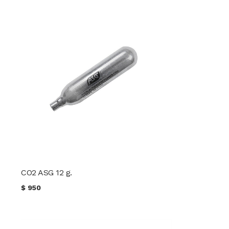
CO2 ASG 12 g.
$
950