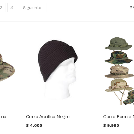
2
3
Siguiente
O
smo
Gorro Acrilico Negro
Gorro Boonie M
$
4.000
$
9.990