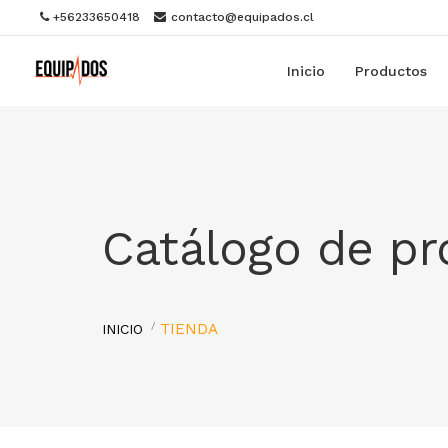
+56233650418
contacto@equipados.cl
Inicio
Productos
Catálogo de p
TIENDA
INICIO