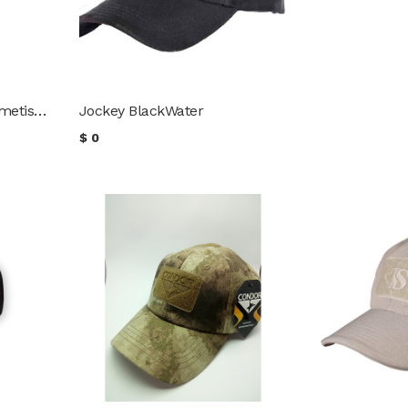
Jockey Black Moose mimetismo urbano
Jockey BlackWater
$
0