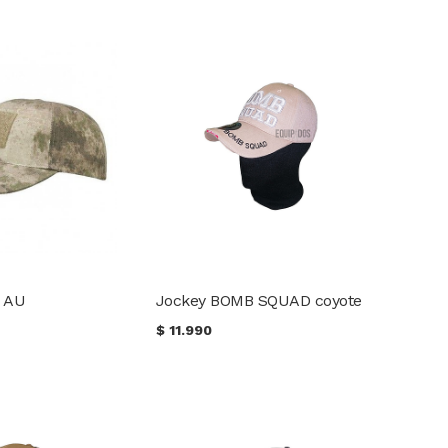
s AU
Jockey BOMB SQUAD coyote
$
11.990