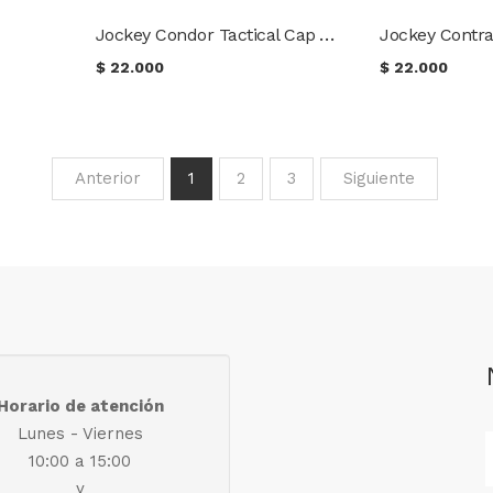
Jockey Condor Tactical Cap A-Tacs AU
Jockey Contra
$
22.000
$
22.000
Anterior
1
2
3
Siguiente
Horario de atención
Lunes - Viernes
10:00 a 15:00
y