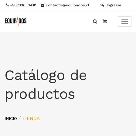
+56233650418
contacto@equipados.cl
Ingresar
Menú
de
Naveg
Catálogo de
productos
TIENDA
INICIO