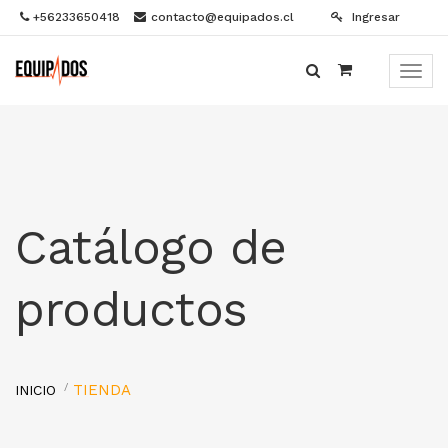
+56233650418
contacto@equipados.cl
Ingresar
Menú
de
Naveg
Catálogo de
productos
TIENDA
INICIO