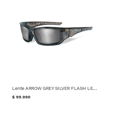
Lente ARROW GREY SILVER FLASH LENS/LIQUID GREY FRAME WileyX CCARR06
$
99.990