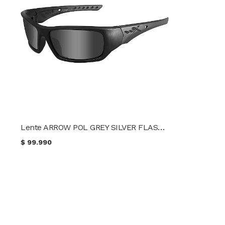
Lente ARROW POL GREY SILVER FLASH/MATTE BLACK FRAME WileyX CCARR01
$
99.990