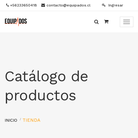
+56233650418
contacto@equipados.cl
Ingresar
Menú
de
Naveg
Catálogo de
productos
TIENDA
INICIO