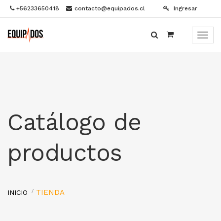
+56233650418
contacto@equipados.cl
Ingresar
Menú
de
Naveg
Catálogo de
productos
TIENDA
INICIO