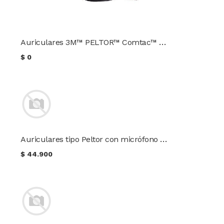
Auriculares 3M™ PELTOR™ Comtac™ MT17H682BB-49
$
0
Auriculares tipo Peltor con micrófono (pasivos)
$
44.900