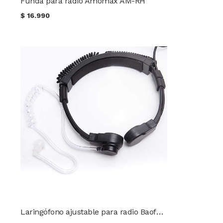
Funda para radio Amomax AM-RH
$
16.990
Laringófono ajustable para radio Baofeng / Keenwood