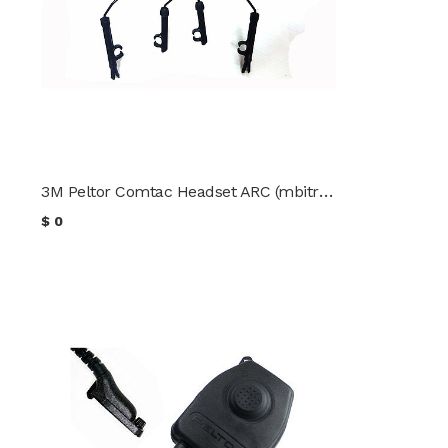
3M Peltor Comtac Headset ARC (mbitr prc-148 prc-152 TEA TCI TRI TCA PTT radio
$
0