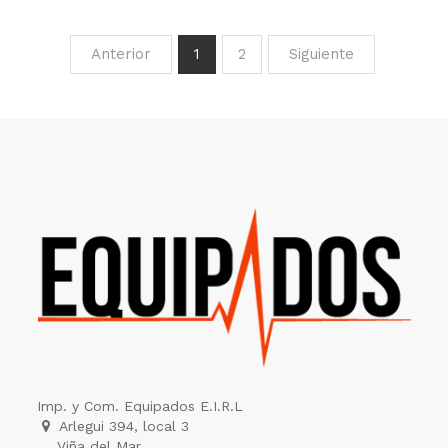
Anterior
1
2
Siguiente
Imp. y Com. Equipados E.I.R.L
Arlegui 394, local 3
Viña del Mar