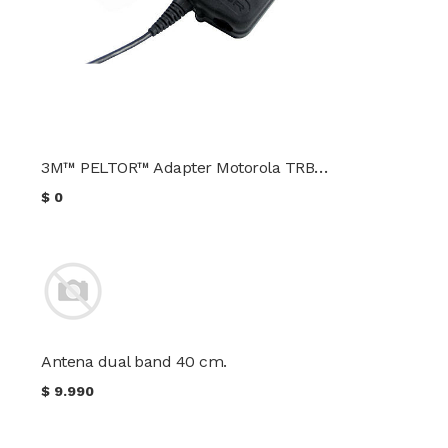
3M™ PELTOR™ Adapter Motorola TRBO XPR APX
$
0
Antena dual band 40 cm.
$
9.990