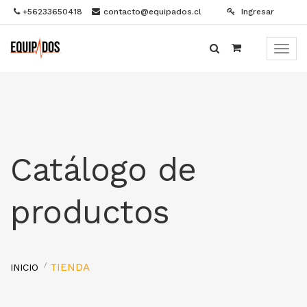
+56233650418
contacto@equipados.cl
Ingresar
Menú
de
Naveg
Catálogo de
productos
TIENDA
INICIO