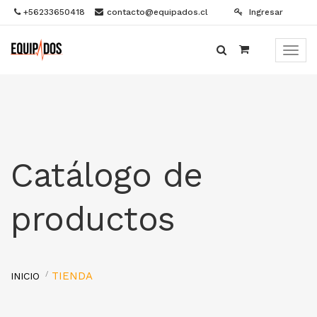
+56233650418
contacto@equipados.cl
Ingresar
Menú
de
Naveg
Catálogo de
productos
TIENDA
INICIO