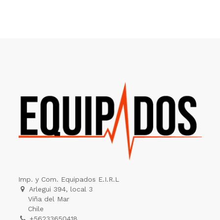
Imp. y Com. Equipados E.I.R.L
Arlegui 394, local 3
Viña del Mar
Chile
+56233650418