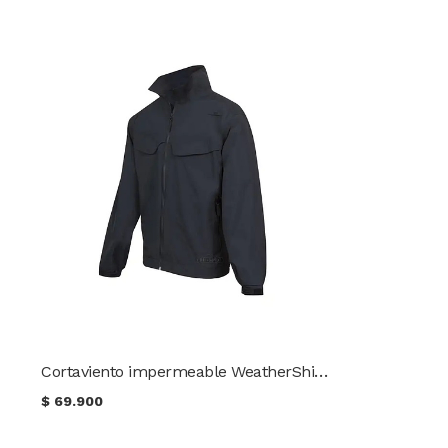
Cortaviento impermeable WeatherShield™ 24-7 Series® TRU-SPEC®
$
69.900