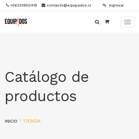
+56233650418
contacto@equipados.cl
Ingresar
Menú
de
Naveg
Catálogo de
productos
TIENDA
INICIO