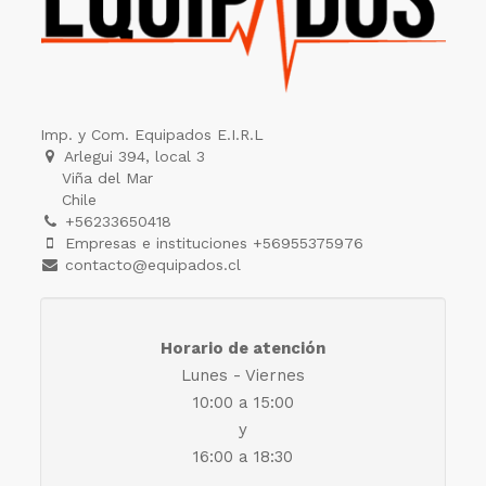
Imp. y Com. Equipados E.I.R.L
Arlegui 394, local 3
Viña del Mar
Chile
+56233650418
Empresas e instituciones +56955375976
contacto@equipados.cl
Horario de atención
Lunes - Viernes
10:00 a 15:00
y
16:00 a 18:30