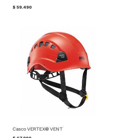
$
59.490
Casco VERTEX® VENT
$
67.990