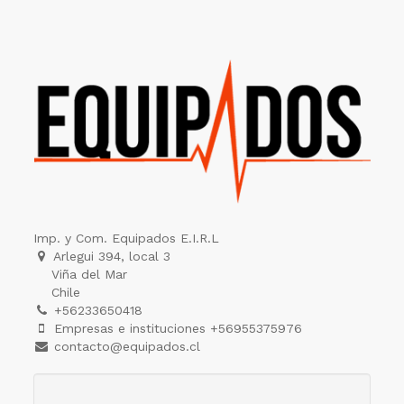
Imp. y Com. Equipados E.I.R.L
Arlegui 394, local 3
Viña del Mar
Chile
+56233650418
Empresas e instituciones +56955375976
contacto@equipados.cl