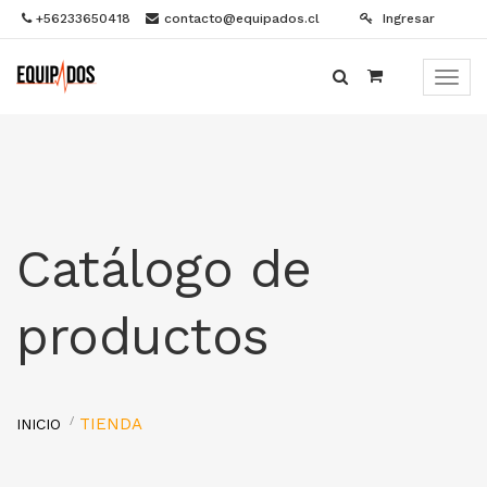
+56233650418
contacto@equipados.cl
Ingresar
Menú
de
Naveg
Catálogo de
productos
TIENDA
INICIO