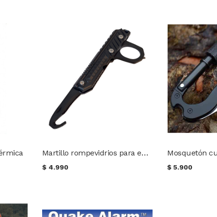
Martillo rompevidrios para emergencia vehicular
érmica
$
4.990
$
5.900