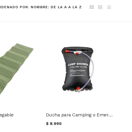
RDENADO POR: NOMBRE: DE LA A A LA Z
Ducha para Camping o Emergencias 20L
egable
$
8.990