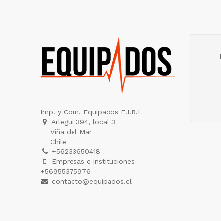
Imp. y Com. Equipados E.I.R.L
Arlegui 394, local 3
Viña del Mar
Chile
+56233650418
Empresas e instituciones
+56955375976
contacto@equipados.cl