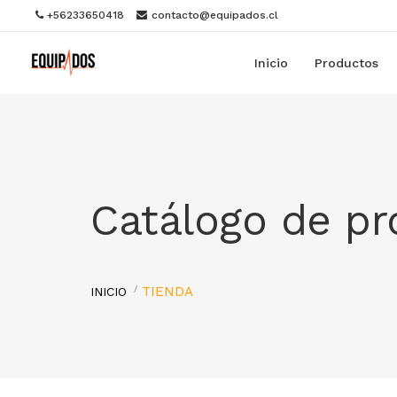
+56233650418
contacto@equipados.cl
Inicio
Productos
Catálogo de p
TIENDA
INICIO