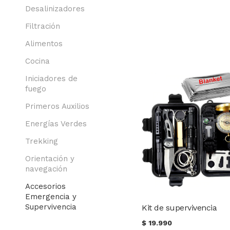
Desalinizadores
Filtración
Alimentos
Cocina
Iniciadores de
fuego
Primeros Auxilios
Energías Verdes
Trekking
Orientación y
navegación
Accesorios
Emergencia y
Supervivencia
Kit de supervivencia
$
19.990