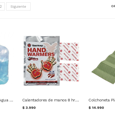
2
Siguiente
O
Bidon Colapsable para Agua - 5 litros
Calentadores de manos 8 hrs Yaktrax
Colchoneta Pl
$
3.990
$
14.990