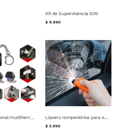
Kit de Supervivencia SOS
$
9.990
Llavero hexagonal multiherramienta
Llavero rompevidrios para emergencia vehicular
$
3.990