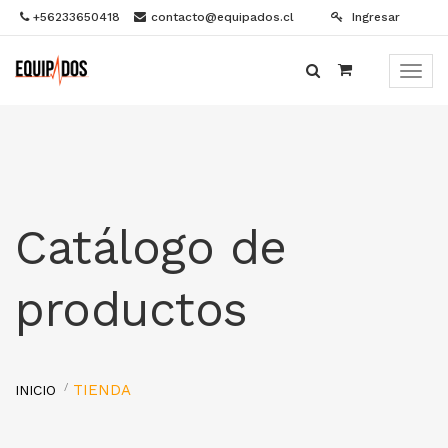
+56233650418
contacto@equipados.cl
Ingresar
Menú
de
Naveg
Catálogo de
productos
TIENDA
INICIO