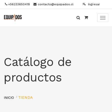
+56233650418
contacto@equipados.cl
Ingresar
Menú
de
Naveg
Catálogo de
productos
TIENDA
INICIO