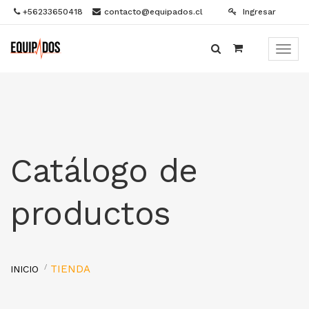
+56233650418
contacto@equipados.cl
Ingresar
Menú
de
Naveg
Catálogo de
productos
TIENDA
INICIO