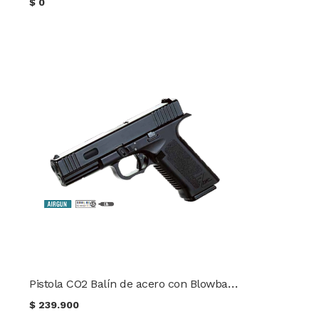
$
0
Pistola CO2 Balín de acero con Blowback KWC Mod. Glock 17 ver. cañón negro mate
$
239.900