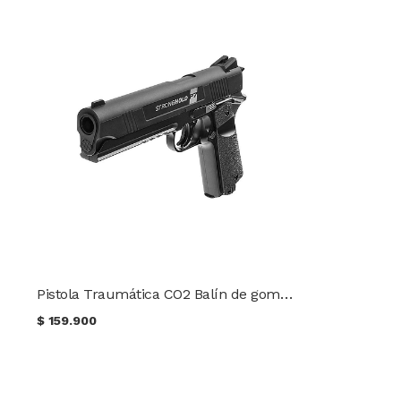
Pistola Traumática CO2 Balín de goma Crosman Stronghold P7 Cal. 50
$
159.900