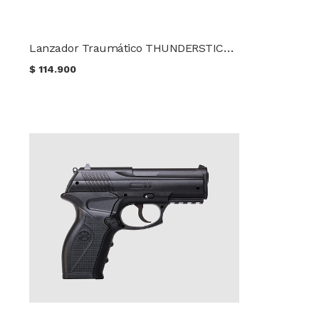
Lanzador Traumático THUNDERSTICK A-Plus TS68 CO2 Balín de goma Cal. 68 + 10 BB's + 10 CO2
$
114.900