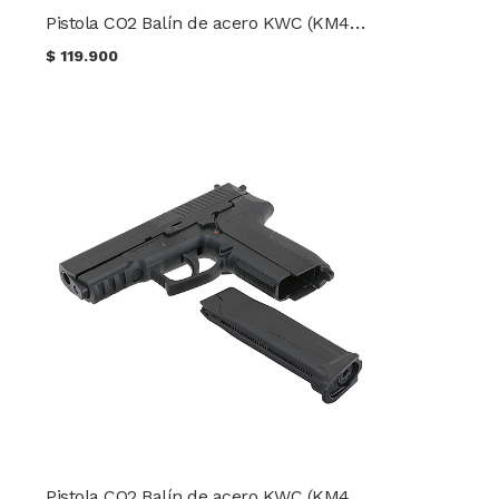
Pistola CO2 Balín de acero KWC (KM46) Mod. TAURUS PT 24 ver. slide metálico
$
119.900
Pistola CO2 Balín de acero KWC (KM47) Mod. SIG SP 2022 ver. slide metálico