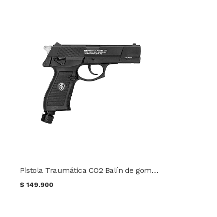
Pistola Traumática CO2 Balín de goma Cal .50 Lancer Scorpion
$
149.900