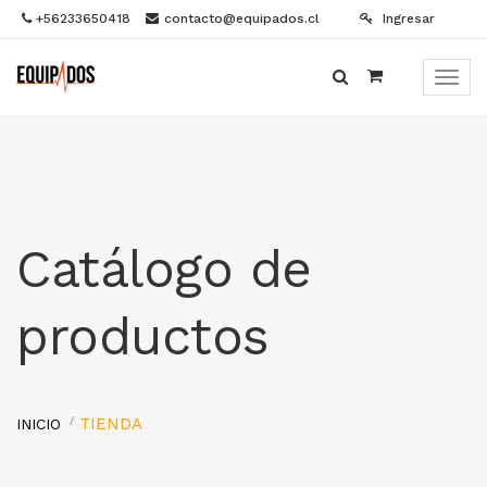
+56233650418
contacto@equipados.cl
Ingresar
Menú
de
Naveg
Catálogo de
productos
TIENDA
INICIO