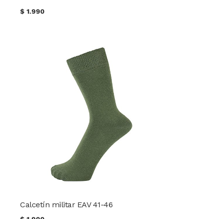
$
1.990
Calcetín militar EAV 41-46
$
1.900