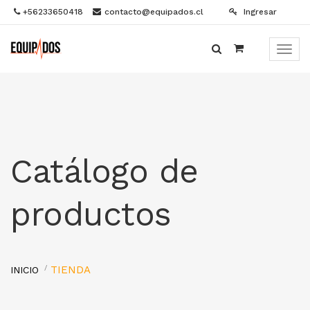
+56233650418
contacto@equipados.cl
Ingresar
Menú
de
Naveg
Catálogo de
productos
TIENDA
INICIO