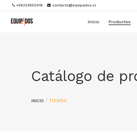
+56233650418
contacto@equipados.cl
Inicio
Productos
Catálogo de p
TIENDA
INICIO