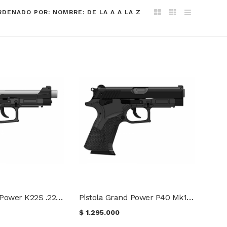
RDENADO POR: NOMBRE: DE LA A A LA Z
Pistola Grand Power K22S .22LR Mk12/1
Pistola Grand Power P40 Mk12 .40SW
$
1.295.000