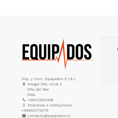
Imp. y Com. Equipados E.I.R.L
Arlegui 394, local 3
Viña del Mar
Chile
+56233650418
Empresas e instituciones
+56955375976
contacto@equipados.cl