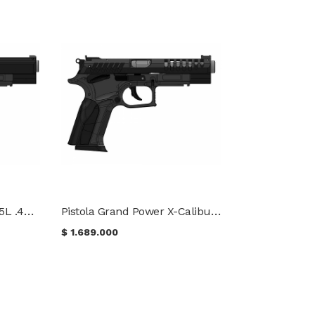
Pistola Grand Power P45L .45ACP
Pistola Grand Power X-Calibur 9x19
$
1.689.000